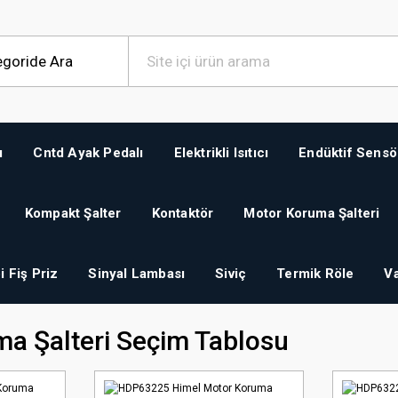
ı
Cntd Ayak Pedalı
Elektrikli Isıtıcı
Endüktif Sensö
Kompakt Şalter
Kontaktör
Motor Koruma Şalteri
i Fiş Priz
Sinyal Lambası
Siviç
Termik Röle
Va
a Şalteri Seçim Tablosu