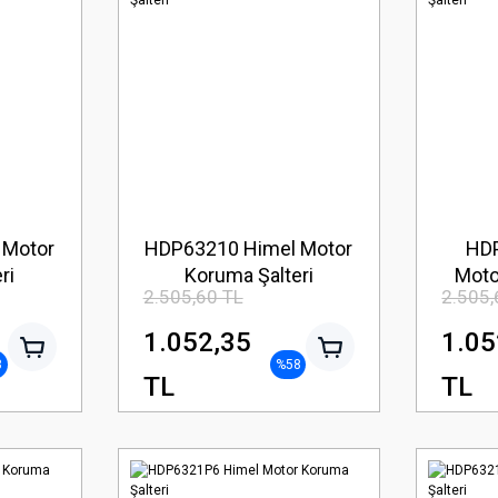
 Motor
HDP63210 Himel Motor
HD
ri
Koruma Şalteri
Moto
2.505,60 TL
2.505,
1.052,35
1.05
8
%58
TL
TL