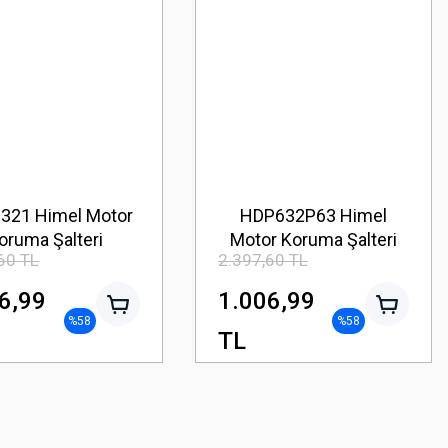
321 Himel Motor
HDP632P63 Himel
oruma Şalteri
Motor Koruma Şalteri
60 TL
2.397,60 TL
6,99
1.006,99
%58
%58
TL