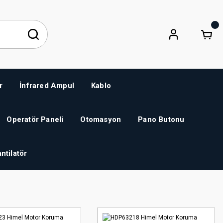
r
İnfrared Ampul
Kablo
Operatör Paneli
Otomasyon
Pano Butonu
ntilatör