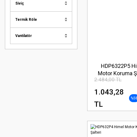
Siviç
Termik Röle
Vantilatör
HDP6322P5 Hi
Motor Koruma Şa
2.484,00 TL
1.043,28
%5
TL