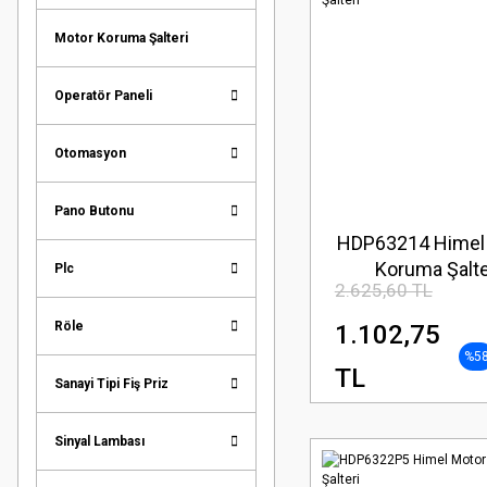
Motor Koruma Şalteri
Operatör Paneli
Otomasyon
Pano Butonu
HDP63214 Himel
Koruma Şalte
Plc
2.625,60 TL
Röle
1.102,75
%5
TL
Sanayi Tipi Fiş Priz
Sinyal Lambası