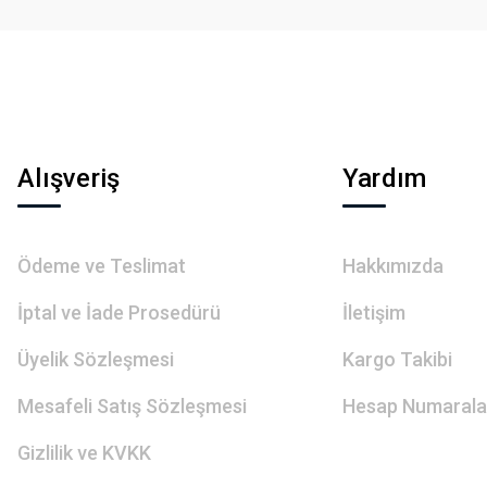
Alışveriş
Yardım
Ödeme ve Teslimat
Hakkımızda
İptal ve İade Prosedürü
İletişim
Üyelik Sözleşmesi
Kargo Takibi
Mesafeli Satış Sözleşmesi
Hesap Numarala
Gizlilik ve KVKK