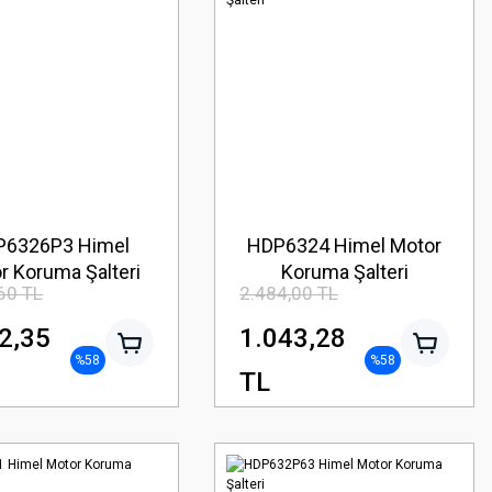
P6326P3 Himel
HDP6324 Himel Motor
r Koruma Şalteri
Koruma Şalteri
60 TL
2.484,00 TL
2,35
1.043,28
%58
%58
TL