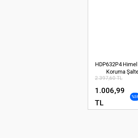
HDP632P4 Himel
Koruma Şalte
2.397,60 TL
1.006,99
%5
TL