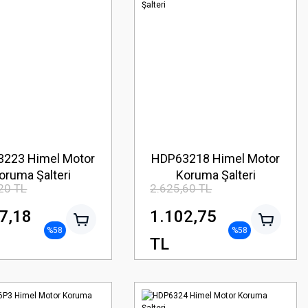
223 Himel Motor
HDP63218 Himel Motor
oruma Şalteri
Koruma Şalteri
20 TL
2.625,60 TL
7,18
1.102,75
%58
%58
TL