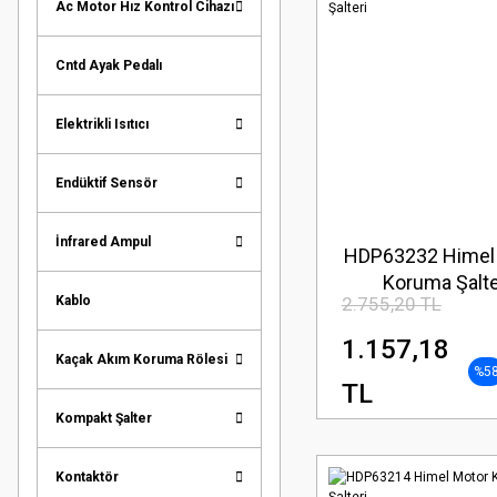
Ac Motor Hız Kontrol Cihazı
Cntd Ayak Pedalı
Elektrikli Isıtıcı
Endüktif Sensör
İnfrared Ampul
HDP63232 Himel
Koruma Şalte
Kablo
2.755,20 TL
1.157,18
Kaçak Akım Koruma Rölesi
%5
TL
Kompakt Şalter
Kontaktör