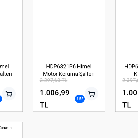
mel
HDP6321P6 Himel
HDP6
lteri
Motor Koruma Şalteri
K
2.397,60 TL
2.397,
1.006,99
1.00
8
%58
TL
TL