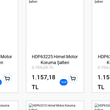
 Motor
HDP63225 Himel Motor
HDP63
ri
Koruma Şalteri
K
2.755,20 TL
2.755,
1.157,18
1.15
8
%58
TL
TL