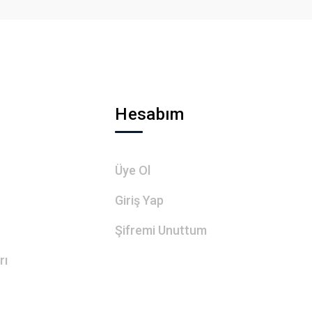
Hesabım
Üye Ol
Giriş Yap
Şifremi Unuttum
rı