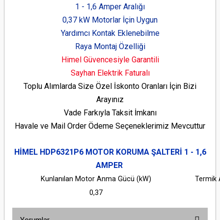
1 - 1,6 Amper Aralığı
0,37 kW Motorlar İçin Uygun
Yardımcı Kontak Eklenebilme
Raya Montaj Özelliği
Himel Güvencesiyle Garantili
Sayhan Elektrik Faturalı
Toplu Alımlarda Size Özel İskonto Oranları İçin Bizi
Arayınız
Vade Farkıyla Taksit İmkanı
Havale ve Mail Order Ödeme Seçeneklerimiz Mevcuttur
HİMEL HDP6321P6
MOTOR KORUMA ŞALTERİ 1
- 1,6
AMPER
Kunlanılan Motor Anma Gücü (kW)
Termik 
0,37