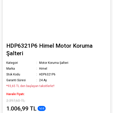
HDP6321P6 Himel Motor Koruma
Şalteri
Kategori
Motor Koruma Şalteri
Marka
Himel
Stok Kodu
HDP6321P6
Garanti Süresi
24 Ay
*93,65 TL den başlayan taksitlerle!!
Havale Fiyatı:
2.397,60 TL
1.006,99 TL
%58