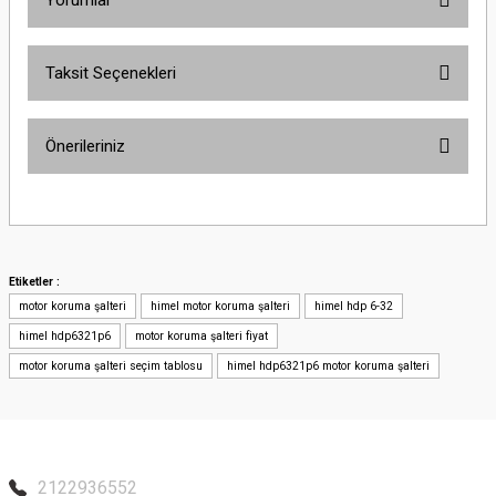
Yorumlar
Taksit Seçenekleri
Bu ürüne ilk yorumu siz yapın!
Önerileriniz
Yorum Yaz
Bu ürünün fiyat bilgisi, resim, ürün açıklamalarında ve diğer konularda
yetersiz gördüğünüz noktaları öneri formunu kullanarak tarafımıza
iletebilirsiniz.
Görüş ve önerileriniz için teşekkür ederiz.
Etiketler :
motor koruma şalteri
himel motor koruma şalteri
himel hdp 6-32
Ürün resmi kalitesiz, bozuk veya görüntülenemiyor.
himel hdp6321p6
motor koruma şalteri fiyat
Ürün açıklamasında eksik bilgiler bulunuyor.
motor koruma şalteri seçim tablosu
himel hdp6321p6 motor koruma şalteri
Ürün bilgilerinde hatalar bulunuyor.
Ürün fiyatı diğer sitelerden daha pahalı.
Bu ürüne benzer farklı alternatifler olmalı.
2122936552